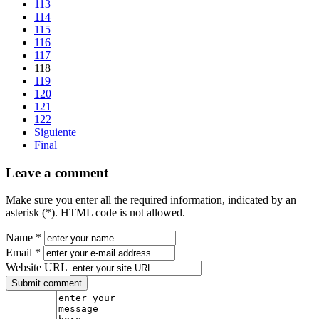
113
114
115
116
117
118
119
120
121
122
Siguiente
Final
Leave a comment
Make sure you enter all the required information, indicated by an
asterisk (*). HTML code is not allowed.
Name *
Email *
Website URL